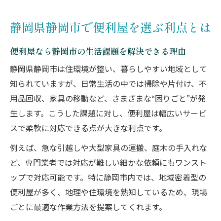
静岡県静岡市の便利屋が信頼される背景と
静岡県静岡市で便利屋を選ぶ利点とは
は
便利屋を利用する際の依頼方法と注意点
便利屋なら静岡市の生活課題を解決できる理由
暮らしの質を高める便利屋活用術
静岡県静岡市は住環境が整い、暮らしやすい地域として
便利屋で静岡市の住環境を快適に整えるコ
知られていますが、日常生活の中では掃除や片付け、不
ツ
用品回収、家具の移動など、さまざまな“困りごと”が発
静岡市で評判の便利屋を上手に使う方法
生します。こうした課題に対し、便利屋は幅広いサービ
便利屋活用で暮らしの悩みを効率的に解決
スで柔軟に対応できる点が大きな利点です。
静岡市の何でも屋が暮らしの質向上に貢献
例えば、急な引越しや大型家具の運搬、庭木の手入れな
便利屋の柔軟な対応が日常に与えるメリッ
ど、専門業者では対応が難しい細かな依頼にもワンスト
ト
ップで対応可能です。特に静岡市内では、地域密着型の
便利屋が多く、地理や住環境を熟知しているため、現場
困った時に頼れる便利屋の強みを解説
ごとに最適な作業方法を提案してくれます。
急なトラブルに便利屋が迅速対応できる理