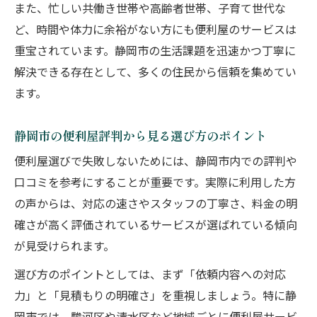
由
また、忙しい共働き世帯や高齢者世帯、子育て世代な
静岡市の便利屋が信頼される対応力の秘密
ど、時間や体力に余裕がない方にも便利屋のサービスは
重宝されています。静岡市の生活課題を迅速かつ丁寧に
口コミで高評価の便利屋が選ばれる理由
解決できる存在として、多くの住民から信頼を集めてい
便利屋なら幅広い作業も一括で依頼可能
ます。
困った時ほど便利屋の柔軟性が際立つ場面
家具の組み立ても便利屋なら手軽に依頼
静岡市の便利屋評判から見る選び方のポイント
便利屋に家具の組み立てを依頼するメリッ
便利屋選びで失敗しないためには、静岡市内での評判や
ト
口コミを参考にすることが重要です。実際に利用した方
静岡市で家具設置を便利屋に頼む流れと注
の声からは、対応の速さやスタッフの丁寧さ、料金の明
意点
確さが高く評価されているサービスが選ばれている傾向
便利屋なら重い家具の移動も安心して任せ
が見受けられます。
られる
選び方のポイントとしては、まず「依頼内容への対応
プロの便利屋が提供するスムーズな作業の
力」と「見積もりの明確さ」を重視しましょう。特に静
強み