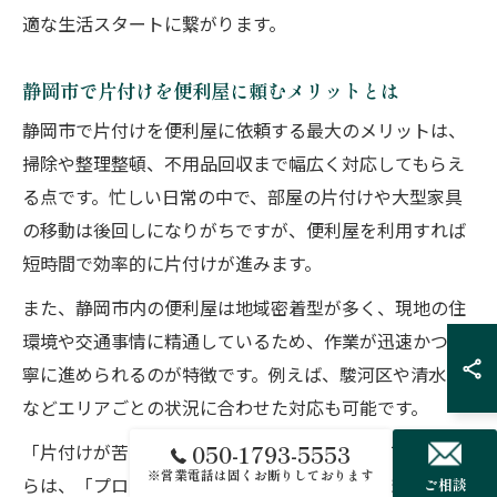
適な生活スタートに繋がります。
静岡市で片付けを便利屋に頼むメリットとは
静岡市で片付けを便利屋に依頼する最大のメリットは、
掃除や整理整頓、不用品回収まで幅広く対応してもらえ
る点です。忙しい日常の中で、部屋の片付けや大型家具
の移動は後回しになりがちですが、便利屋を利用すれば
短時間で効率的に片付けが進みます。
また、静岡市内の便利屋は地域密着型が多く、現地の住
環境や交通事情に精通しているため、作業が迅速かつ丁
寧に進められるのが特徴です。例えば、駿河区や清水区
などエリアごとの状況に合わせた対応も可能です。
「片付けが苦手」「時間がとれない」と感じている方か
050-1793-5553
※営業電話は固くお断りしております
らは、「プロに任せて安心」「不要品の処分まで一括で
ご相談