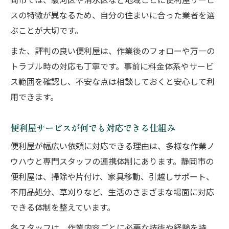
岡市では、駿河区や清水区など地域ごとに便利屋サービ
家具組み立て利用時に便利屋が評価される
スの特徴が異なるため、自分の住まいに合った業者を選
理由
ぶことが大切です。
引越しや片付けが便利屋でスムーズになる理由
また、評判の良い便利屋は、作業後のフォローや万一の
便利屋の引越しサービスで手間を大幅削減
トラブル時の対応も丁寧です。事前に料金体系やサービ
静岡市で片付けを便利屋に頼むメリットと
ス範囲を確認し、不安な点は相談しておくと安心して利
は
用できます。
引越し前後の片付けも便利屋が柔軟に対応
便利屋を使って効率よく不用品を処分する
便利屋サービスが何でも対応できる仕組み
方法
便利屋が幅広い依頼に対応できる理由は、多様な作業ノ
便利屋のサポートで引越しが楽になる秘訣
ウハウと専門スタッフの連携体制にあります。静岡市の
便利屋は、掃除や片付け、家具移動、引越しサポート、
掃除や不用品回収も便利屋にお任せできる安心
不用品処分、草刈りなど、生活のさまざまな場面に対応
感
できる体制を整えています。
便利屋の掃除サービスで部屋を清潔に保つ
方法
各スタッフは、作業内容ごとに必要な技術や経験を持