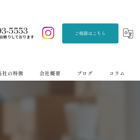
93-5553
ご相談はこちら
お断りしております
当社の特徴
会社概要
ブログ
コラム
品整理
刈り
用品回収
っ越し