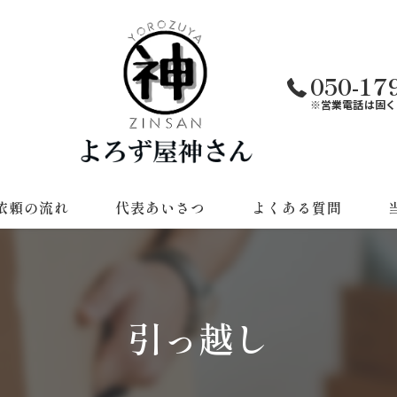
050-17
※営業電話は固く
依頼の流れ
代表あいさつ
よくある質問
遺
草
引っ越し
不
引