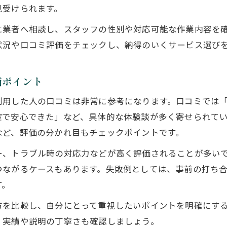
女性スタッフ対応の便利屋が選ばれる理由
見受けられます。
家事代行と便利屋の口コミで選ぶ活用法
に業者へ相談し、スタッフの性別や対応可能な作業内容を
便利屋の家事代行便利な依頼タイミングとは
状況や口コミ評価をチェックし、納得のいくサービス選び
価ポイント
利用した人の口コミは非常に参考になります。口コミでは
確で安心できた」など、具体的な体験談が多く寄せられて
など、評価の分かれ目もチェックポイントです。
ー、トラブル時の対応力などが高く評価されることが多い
つながるケースもあります。失敗例としては、事前の打ち
す。
方を比較し、自分にとって重視したいポイントを明確にす
、実績や説明の丁寧さも確認しましょう。