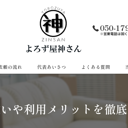
050-17
※営業電話は固く
依頼の流れ
代表あいさつ
よくある質問
遺
草
違いや利用メリットを徹底
不
引