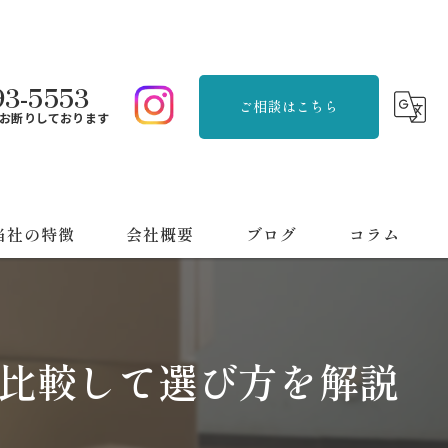
93-5553
ご相談はこちら
お断りしております
当社の特徴
会社概要
ブログ
コラム
品整理
刈り
比較して選び方を解説
用品回収
っ越し