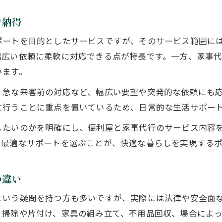
掃除や片付けも便利屋なら幅広く安心サポート
で納得
一人暮らしの部屋にも便利屋が頼れる理由とは
ポートを目的としたサービスですが、そのサービス範囲に
口コミで評判の便利屋が選ばれる決め手徹底分析
幅広い依頼に柔軟に対応できる点が特長です。一方、家事
便利屋の料金相場と依頼時の注意点を解説
います。
家事代行サービスを頼むメリットと選び方
、急な来客前の対応など、幅広い要望や突発的な依頼にも
家事代行のメリットと便利屋サービスの違い
に行うことに重点を置いているため、日常的な生活サポー
女性スタッフ在籍の家事代行で安心依頼が可能
したいのかを明確にし、便利屋と家事代行のサービス内容
口コミから見る家事代行の選び方とポイント
、最適なサポートを選ぶことが、快適な暮らしを実現するポ
家事代行でどこまで頼めるかサービス内容比較
家事代行の便利な利用法とおすすめ依頼例
の違い
掃除や片付けも便利屋なら幅広く対応可能
という疑問を持つ方も多いですが、実際には法律や安全面
便利屋の掃除サービスで家事負担が軽減できる
、掃除や片付け、家具の組み立て、不用品回収、場合によ
片付けや不用品処分も便利屋なら一括依頼可能