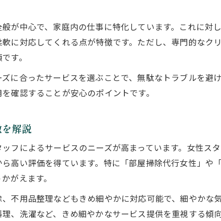
一人暮らしの掃除代行に便利屋が最適な理由
全般が中心で、家庭内の仕事に特化しています。これに対
便利屋家事代行の幅広いサービス事例を紹介
柔軟に対応してくれる点が特徴です。ただし、専門的なク
女性スタッフの便利屋による細やかな対応が魅力
須です。
信頼できる便利屋選びで安心な毎日を実現
ーズに合ったサービスを選ぶことで、無駄なトラブルを避
口コミや評判から選ぶ信頼できる便利屋の基準
用を確認することが安心のポイントです。
便利屋家事代行のスタッフ対応で安心感アップ
女性スタッフ在籍の便利屋でより安心して依頼
徴を解説
便利屋のトラブル回避と信頼性チェック方法
タッフによるサービスのニーズが高まっています。女性ス
便利屋家事代行で安心できるサービス内容とは
から高い評価を得ています。特に「部屋掃除代行女性」や
家事代行と便利屋の活用で家事負担を軽減
うかがえます。
家事代行と便利屋の併用で生活がもっと便利に
除、不用品整理などもきめ細やかに対応可能で、細やかな
便利屋家事代行サービスで家事負担を効率化
料理、洗濯など、きめ細やかなサービス提供を重視する傾