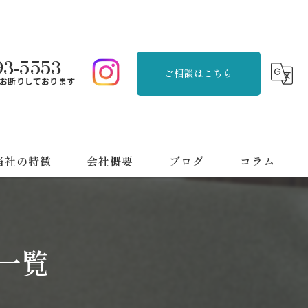
93-5553
ご相談はこちら
お断りしております
当社の特徴
会社概要
ブログ
コラム
品整理
刈り
一覧
用品回収
っ越し