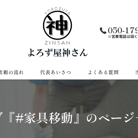
050-17
※営業電話は固く
依頼の流れ
代表あいさつ
よくある質問
遺
草
グ『#家具移動』のページ
不
引