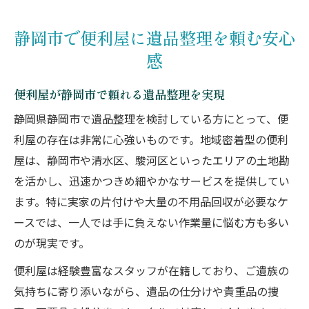
評判の良い便利屋が行う遺品整理の特徴
経験豊富な便利屋が遺品整理を丁寧に対応
静岡市で便利屋に遺品整理を頼む安心
経験豊富な便利屋が遺品整理を丁寧に実施
感
遺品整理の専門便利屋が細やかに対応
便利屋が静岡市で頼れる遺品整理を実現
便利屋による丁寧な遺品整理サービスの流
れ
静岡県静岡市で遺品整理を検討している方にとって、便
信頼できる便利屋が行う遺品整理の強み
利屋の存在は非常に心強いものです。地域密着型の便利
屋は、静岡市や清水区、駿河区といったエリアの土地勘
遺品整理で便利屋が重視するポイント
を活かし、迅速かつきめ細やかなサービスを提供してい
遺品整理なら追加料金の心配がない便利屋
ます。特に実家の片付けや大量の不用品回収が必要なケ
便利屋の遺品整理は追加料金の心配なし
ースでは、一人では手に負えない作業量に悩む方も多い
明確な見積もりで安心の便利屋遺品整理
のが現実です。
追加料金不要な便利屋遺品整理のメリット
便利屋は経験豊富なスタッフが在籍しており、ご遺族の
便利屋が提供する遺品整理の料金体系
気持ちに寄り添いながら、遺品の仕分けや貴重品の捜
便利屋なら予算に優しい遺品整理が可能