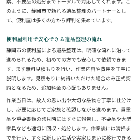
索、不要品の処分までトータルで対応してくれます。こ
家族の思い出守る便利屋の遺品整理サービス
のように、静岡市で頼れる遺品整理のパートナーとし
家族の思い出を守る便利屋の遺品整理術
て、便利屋は多くの方から評判を集めています。
便利屋が大切にする遺品整理の心配り
便利屋利用で安心できる遺品整理の流れ
思い出を大切にした便利屋遺品整理の対応
静岡市の便利屋による遺品整理は、明確な流れに沿って
便利屋の遺品整理で安心の思い出整理
進められるため、初めての方でも安心して依頼できま
便利屋は家族の気持ちに寄り添う遺品整理
す。まず無料見積もりを行い、作業内容や費用を丁寧に
便利屋選びで失敗しない遺品整理のコツ
説明します。見積もりに納得いただけた場合のみ正式契
便利屋選びで失敗しない遺品整理のポイン
約となるため、追加料金の心配もありません。
ト
作業当日は、故人の思い出や大切な品物を丁寧に仕分け
信頼できる便利屋の見極め方と遺品整理術
し、必要に応じてご家族と確認しながら進めます。貴重
便利屋の評判を参考に遺品整理業者を選ぶ
品や重要書類の発見時にはすぐに報告し、不要品や大型
遺品整理で便利屋選びに注意したい点
家具なども適切に回収・処分します。作業後には清掃ま
便利屋選びを成功させる遺品整理の工夫
でを行い、すぐに新しい生活や実家じまいに移行できる