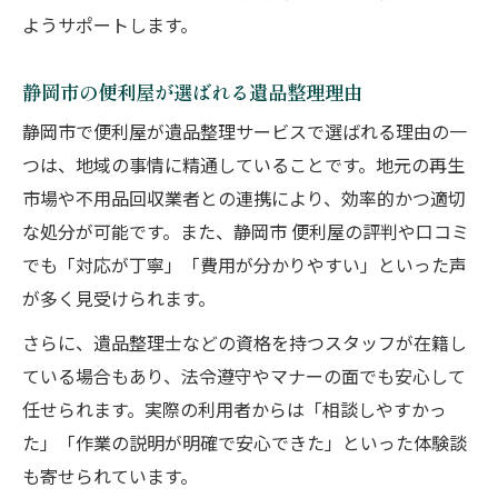
費用を抑えて遺品整理ができる便利屋活用法
ようサポートします。
便利屋で費用を抑える遺品整理のコツ
静岡市の便利屋が選ばれる遺品整理理由
便利屋活用で賢く遺品整理を進める方法
遺品整理の費用負担を軽減する便利屋活用
静岡市で便利屋が遺品整理サービスで選ばれる理由の一
つは、地域の事情に精通していることです。地元の再生
便利屋を利用したお得な遺品整理事例
市場や不用品回収業者との連携により、効率的かつ適切
便利屋の見積もり活用で遺品整理費用を節
な処分が可能です。また、静岡市 便利屋の評判や口コミ
約
でも「対応が丁寧」「費用が分かりやすい」といった声
が多く見受けられます。
さらに、遺品整理士などの資格を持つスタッフが在籍し
ている場合もあり、法令遵守やマナーの面でも安心して
任せられます。実際の利用者からは「相談しやすかっ
た」「作業の説明が明確で安心できた」といった体験談
も寄せられています。