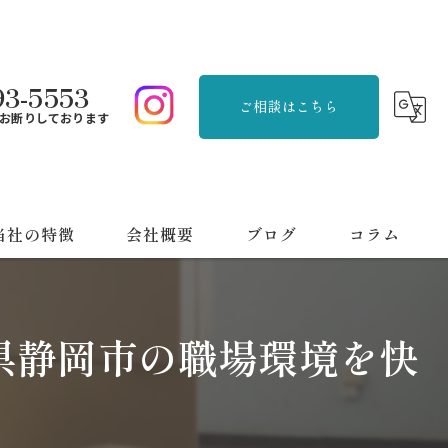
93-5553
ご相談はこちら
お断りしております
当社の特徴
会社概要
ブログ
コラム
品整理
県静岡市の職場環境を快
刈り
用品回収
っ越し