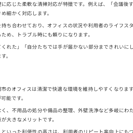
便利屋サービスで長続きする美しい職場
望に応じた柔軟な清掃対応が特徴です。例えば、「会議後
美化の秘訣は便利屋の柔軟清掃にあり
きめ細かく対応します。
を持ち合わせており、オフィスの状況や利用者のライフス
るため、トラブル時にも頼りになります。
てくれた」「自分たちでは手が届かない部分まできれいに
ます。
岡市のオフィスは清潔で快適な環境を維持しやすくなりま
が可能です。
なく、不用品の処分や備品の整理、外壁洗浄など多岐にわ
点が大きなメリットです。
」といった利便性の高さは、利用者のリピート率向上にも