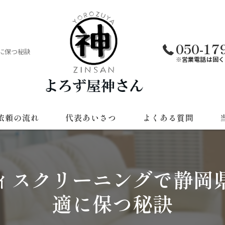
050-17
に保つ秘訣
※営業電話は固く
依頼の流れ
代表あいさつ
よくある質問
遺
ィスクリーニングで静岡
草
適に保つ秘訣
不
引