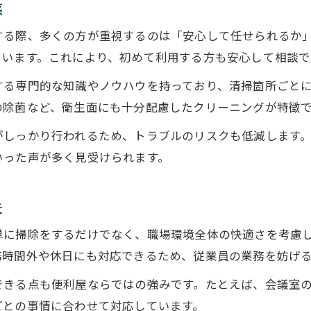
感
専門便利屋による迅速クリーニングの魅力
する際、多くの方が重視するのは「安心して任せられるか
評判の便利屋活用で手間を大幅削減
ています。これにより、初めて利用する方も安心して相談で
便利屋サービスで業務効率も向上する
する専門的な知識やノウハウを持っており、清掃箇所ごと
職場の衛生向上なら柔軟サービスの便利屋が安心
の除菌など、衛生面にも十分配慮したクリーニングが特徴
柔軟な便利屋サービスで衛生管理を徹底
がしっかり行われるため、トラブルのリスクも低減します
職場の衛生維持は便利屋選びがカギ
いった声が多く見受けられます。
評判の便利屋が叶える清潔な職場環境
便利屋サービスで職場衛生の悩み解消
夫
便利屋の柔軟対応で衛生向上を実感
単に掃除をするだけでなく、職場環境全体の快適さを考慮
プロ便利屋の技術で清潔な職場環境を実現
務時間外や休日にも対応できるため、従業員の業務を妨げ
便利屋のプロ技術で徹底オフィス清掃
できる点も便利屋ならではの強みです。たとえば、会議室
プロ便利屋が実践する清潔維持のノウハウ
ごとの事情に合わせて対応しています。
便利屋サービスが支える職場の安心環境