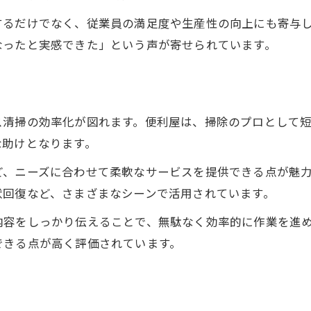
清掃のプロ便利屋が職場を美しく保つ
するだけでなく、従業員の満足度や生産性の向上にも寄与
なったと実感できた」という声が寄せられています。
便利屋の専門技術で細部まで対応可能
初めてのオフィス清掃も便利屋に任せて安心
初めての方も便利屋なら丁寧に対応可能
便利屋依頼で初オフィス清掃も安心実現
ス清掃の効率化が図れます。便利屋は、掃除のプロとして
な助けとなります。
便利屋が初利用でもサポート体制万全
安心して任せられる便利屋の清掃実績
ど、ニーズに合わせて柔軟なサービスを提供できる点が魅
初回依頼も便利屋なら柔軟対応が魅力
状回復など、さまざまなシーンで活用されています。
静岡で評判の便利屋による職場美化のコツ
内容をしっかり伝えることで、無駄なく効率的に作業を進
評判便利屋が教える職場美化のポイント
できる点が高く評価されています。
便利屋利用で清潔職場を保つ具体策
静岡市の便利屋が提案する美化テクニック