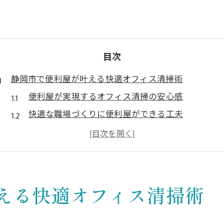
目次
静岡市で便利屋が叶える快適オフィス清掃術
便利屋が実現するオフィス清掃の安心感
快適な職場づくりに便利屋ができる工夫
静岡市の便利屋活用で清掃効率アップ
評判の便利屋による柔軟な清掃対応法
便利屋サービスで清潔なオフィス環境
オフィスクリーニングを便利屋に依頼するメリットと
える快適オフィス清掃術
便利屋依頼がもたらす柔軟な清掃対応
静岡市の便利屋が選ばれる理由と特徴