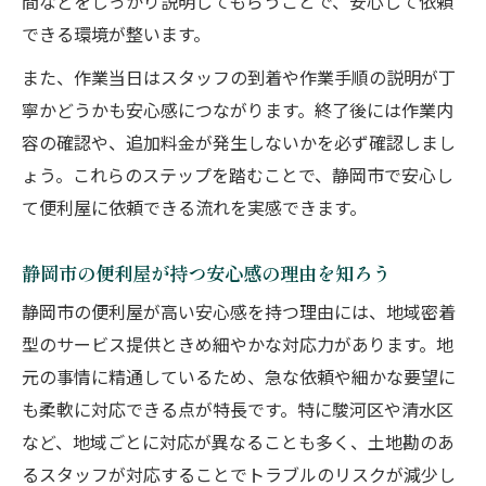
間などをしっかり説明してもらうことで、安心して依頼
迅速対応の便利屋が持つ本当の信頼性
できる環境が整います。
安心できる便利屋の対応姿勢と特徴を解説
また、作業当日はスタッフの到着や作業手順の説明が丁
便利屋の信頼性は対応力で決まるポイント
寧かどうかも安心感につながります。終了後には作業内
見積もり比較で知る静岡の便利屋事情
容の確認や、追加料金が発生しないかを必ず確認しまし
便利屋の見積もり比較で分かる安心感の違
ょう。これらのステップを踏むことで、静岡市で安心し
い
て便利屋に依頼できる流れを実感できます。
静岡市の便利屋をお得に選ぶ見積もりのコ
ツ
静岡市の便利屋が持つ安心感の理由を知ろう
安心感を重視した便利屋の見積もりポイン
静岡市の便利屋が高い安心感を持つ理由には、地域密着
ト
型のサービス提供ときめ細やかな対応力があります。地
見積もり比較で失敗しない便利屋選びを実
元の事情に精通しているため、急な依頼や細かな要望に
現
も柔軟に対応できる点が特長です。特に駿河区や清水区
便利屋見積もり時に確認すべき安心要素と
など、地域ごとに対応が異なることも多く、土地勘のあ
は
るスタッフが対応することでトラブルのリスクが減少し