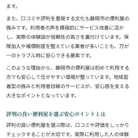
ます。
便利屋に依頼する際の安心ポイント徹底解説
便利屋に依頼する前に知るべき安心ポイン
また、口コミや評判を重視する文化も静岡市の便利屋の
ト
強みです。利用者の声を積極的にサービス改善に活か
し、実際の体験談が信頼性の高さを裏付けています。保
静岡市で便利屋を選ぶ際の安心感チェック
険加入や補償制度を整えている業者が多いことも、万が
法
一のトラブル時に安心できる要素です。
損害保険加入の有無が安心感に与える影響
相談時に確認したい便利屋の信頼できる特
このような理由から、静岡市の便利屋は初めて利用する
徴
方でも安心して任せやすい環境が整っています。地域密
着型の強みと利用者目線のサービスが、安心感を支える
初めてでも安心な便利屋の依頼手順を紹介
大きなポイントとなっています。
初めてでも安心な便利屋利用のコツ
便利屋を初めて利用する際の安心ポイント
評判の良い便利屋を選ぶ安心ポイントとは
静岡市で初心者が便利屋を選ぶ安心な手順
評判の良い便利屋を選ぶ際は、口コミや評価をしっかり
安心感が高い便利屋の利用方法を詳しく解
チェックすることが大切です。実際に利用した人の体験