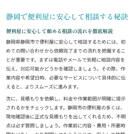
急な困りごとに強い便利屋の相談術と安心
静岡で便利屋に安心して相談する秘訣
感
初めてでも安心な便利屋選びのコツを紹介
便利屋に安心して頼める相談の流れを徹底解説
口コミから読み解く便利屋選びの安心感
静岡県静岡市で便利屋に安心して相談するためには、初
便利屋の口コミが示す安心感と信頼性を分
めての問い合わせから依頼完了までの流れを把握するこ
析
とが重要です。まずは電話やメールで気軽に相談内容を
静岡市で評判の便利屋を見極めるポイント
伝え、対応可能かどうかを確認しましょう。その際、作
便利屋の実際の体験談から安心感を学ぼう
業内容や希望日時、必要なサービスについて具体的に伝
えると、よりスムーズに進みます。
安心感重視で選ぶ便利屋の口コミ活用術
信頼できる便利屋の口コミの見方を解説
次に、見積もりを依頼し、料金や作業範囲が明確に提示
されるかをチェックします。静岡市の便利屋の多くは、
対応力で差がつく便利屋の信頼性とは
現地確認後に正式な見積もりを出してくれるため、不明
便利屋の対応力が安心感につながる理由
点は必ず質問しましょう。作業前に内容・費用・所要時
静岡市の便利屋選びで重視すべき対応力