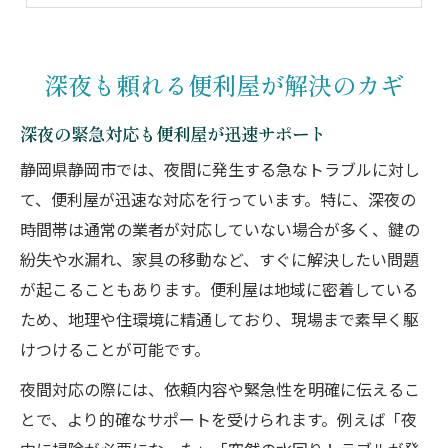
夜中こそ頼れる便利屋のプロスタッフ
静岡市で夜間に便利屋を選ぶ理由
深夜も頼れる便利屋が解決のカギ
静岡市で便利屋を夜間選ぶメリット解説
深夜の緊急対応も便利屋が迅速サポート
夜間でも素早く対応できる便利屋の魅力
便利屋の夜間対応で安心して依頼できる
静岡県静岡市では、夜間に発生する急なトラブルに対し
て、便利屋が迅速な対応を行っています。特に、深夜の
静岡市の便利屋は夜間も幅広い対応力
時間帯は通常の業者が対応していない場合が多く、鍵の
急な用事も便利屋の夜間対応で安心解決
紛失や水漏れ、家具の移動など、すぐに解決したい問題
夜間の急な困りごと相談は便利屋へ
が起こることもあります。便利屋は地域に密着している
夜間の困りごとは便利屋が迅速に解決
ため、地理や住環境に精通しており、現場まで素早く駆
深夜の相談も便利屋なら即日対応可能
けつけることが可能です。
静岡市の便利屋が夜間に強い理由とは
夜間対応の際には、依頼内容や緊急性を明確に伝えるこ
便利屋の夜間サービスで不安を一掃
とで、より的確なサポートを受けられます。例えば「夜
急な依頼も便利屋なら夜間対応で安心