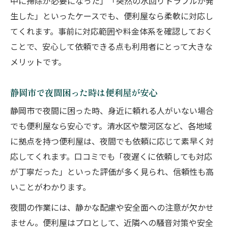
中に掃除が必要になった」「突然の水回りトラブルが発
安心の便利屋夜間対応サービス徹底解説
生した」といったケースでも、便利屋なら柔軟に対応し
便利屋の夜間対応サービス詳細を解説
てくれます。事前に対応範囲や料金体系を確認しておく
ことで、安心して依頼できる点も利用者にとって大きな
静岡市で安心できる便利屋夜間サポート
メリットです。
トラブル時も安心の便利屋夜間体制とは
便利屋の夜間サービス利用の流れを紹介
静岡市で夜間困った時は便利屋が安心
夜間対応便利屋の安全対策と信頼ポイント
静岡市で夜間に困った時、身近に頼れる人がいない場合
こんな時も便利屋が活躍します夜間OK
でも便利屋なら安心です。清水区や駿河区など、各地域
夜間の家具移動も便利屋が即日サポート
に拠点を持つ便利屋は、夜間でも依頼に応じて素早く対
急な片付けや掃除も便利屋が夜間対応
応してくれます。口コミでも「夜遅くに依頼しても対応
深夜の鍵トラブルも便利屋で安心対応
が丁寧だった」といった評価が多く見られ、信頼性も高
便利屋の夜間サービスは多用途で便利
いことがわかります。
夜遅くの害虫駆除も便利屋にお任せ
夜間の作業には、静かな配慮や安全面への注意が欠かせ
引っ越しや急な移動も夜中に依頼できる
ません。便利屋はプロとして、近隣への騒音対策や安全