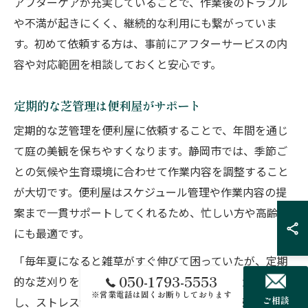
アフターケアが充実していることで、作業後のトラブル
や不満が起きにくく、継続的な利用にも繋がっていま
す。初めて依頼する方は、事前にアフターサービスの内
容や対応範囲を相談しておくと安心です。
定期的な芝管理は便利屋がサポート
定期的な芝管理を便利屋に依頼することで、年間を通じ
て庭の美観を保ちやすくなります。静岡市では、季節ご
との気候や生育環境に合わせて作業内容を調整すること
が大切です。便利屋はスケジュール管理や作業内容の提
案まで一貫サポートしてくれるため、忙しい方や高齢者
にも最適です。
「毎年夏になると雑草がすぐ伸びて困っていたが、定期
050-1793-5553
的な芝刈りをお願いするようになってからは状態が安定
※営業電話は固くお断りしております
ご相談
し、ストレスが減った」という声もあり、継続利用によ