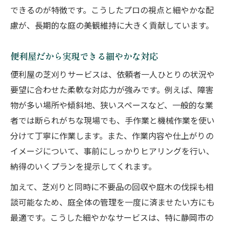
できるのが特徴です。こうしたプロの視点と細やかな配
便利屋の除草作業で庭が清潔に保たれる
慮が、長期的な庭の美観維持に大きく貢献しています。
便利屋芝刈りサービスの雑草防止策
便利屋なら広範囲の雑草もしっかり対応
便利屋だから実現できる細やかな対応
雑草の再発防止は便利屋の工夫が決め手
便利屋の芝刈りサービスは、依頼者一人ひとりの状況や
要望に合わせた柔軟な対応力が強みです。例えば、障害
物が多い場所や傾斜地、狭いスペースなど、一般的な業
者では断られがちな現場でも、手作業と機械作業を使い
分けて丁寧に作業します。また、作業内容や仕上がりの
イメージについて、事前にしっかりヒアリングを行い、
納得のいくプランを提示してくれます。
加えて、芝刈りと同時に不要品の回収や庭木の伐採も相
談可能なため、庭全体の管理を一度に済ませたい方にも
最適です。こうした細やかなサービスは、特に静岡市の