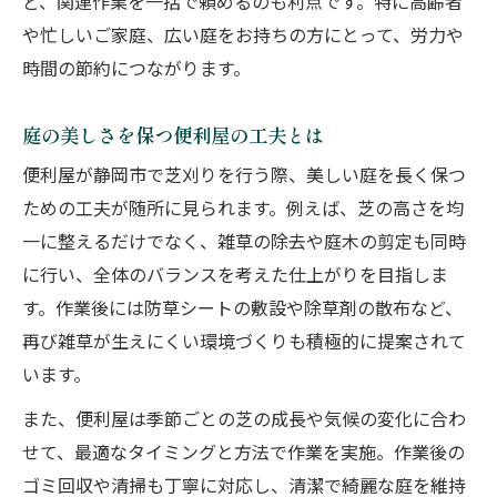
ど、関連作業を一括で頼めるのも利点です。特に高齢者
便利屋への芝刈り依頼の流れと安心感
や忙しいご家庭、広い庭をお持ちの方にとって、労力や
時間の節約につながります。
便利屋が対応する芝刈りの相談事例集
芝刈り依頼で便利屋が重視するポイント
庭の美しさを保つ便利屋の工夫とは
便利屋の芝刈りで快適な生活空間へ
便利屋が静岡市で芝刈りを行う際、美しい庭を長く保つ
見積もり相談も便利屋なら気軽に可能
ための工夫が随所に見られます。例えば、芝の高さを均
長持ちする庭管理には便利屋が最適
一に整えるだけでなく、雑草の除去や庭木の剪定も同時
便利屋の芝刈りで庭の美しさが持続
に行い、全体のバランスを考えた仕上がりを目指しま
便利屋が提案する長期的な庭管理法
す。作業後には防草シートの敷設や除草剤の散布など、
芝刈り後の防草対策も便利屋にお任せ
再び雑草が生えにくい環境づくりも積極的に提案されて
便利屋ならアフターケアまで徹底対応
います。
定期的な芝管理は便利屋がサポート
また、便利屋は季節ごとの芝の成長や気候の変化に合わ
雑草対策を任せたいとき便利屋が頼れる理由
せて、最適なタイミングと方法で作業を実施。作業後の
ゴミ回収や清掃も丁寧に対応し、清潔で綺麗な庭を維持
便利屋が行う芝刈りと雑草対策の連携