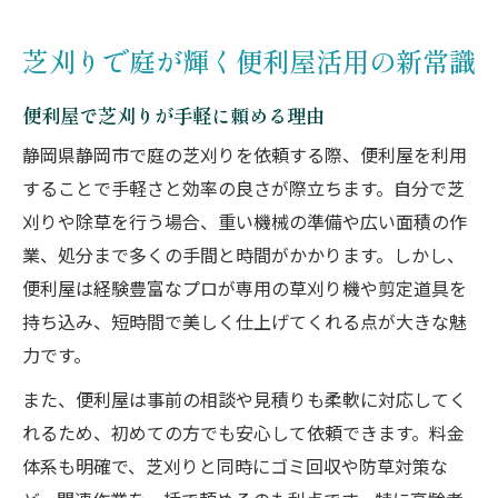
便利屋芝刈りの口コミから見る満足度
手間を減らす静岡市の便利屋芝刈り術
芝刈りで庭が輝く便利屋活用の新常識
便利屋の芝刈りが時短に役立つ秘訣
便利屋で芝刈りが手軽に頼める理由
静岡市で選ばれる便利屋の作業工程
便利屋の芝刈りで手間を最小限に抑える
静岡県静岡市で庭の芝刈りを依頼する際、便利屋を利用
することで手軽さと効率の良さが際立ちます。自分で芝
芝刈り後の片付けも便利屋なら安心
刈りや除草を行う場合、重い機械の準備や広い面積の作
便利屋の効率的作業で負担を軽減
業、処分まで多くの手間と時間がかかります。しかし、
プロの便利屋が叶える美しい庭の秘訣
便利屋は経験豊富なプロが専用の草刈り機や剪定道具を
便利屋が持つ芝刈りのプロ技術とは
持ち込み、短時間で美しく仕上げてくれる点が大きな魅
美しい仕上がりを実現する便利屋の工夫
力です。
便利屋による芝刈りで庭全体が明るく変身
また、便利屋は事前の相談や見積りも柔軟に対応してく
便利屋が教える芝の健康管理の方法
れるため、初めての方でも安心して依頼できます。料金
芝刈りと同時に便利屋で雑草対策も万全
体系も明確で、芝刈りと同時にゴミ回収や防草対策な
芝刈り依頼なら便利屋で安心快適に