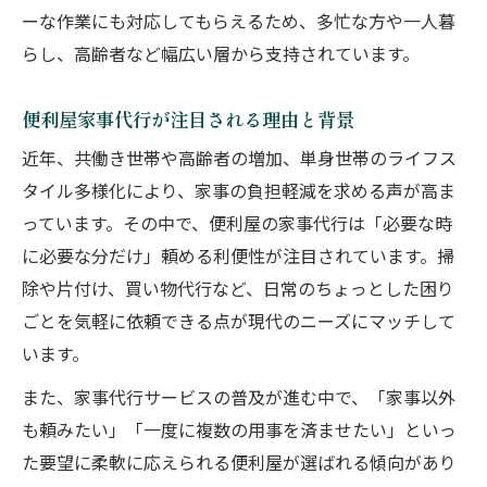
とめ
ーな作業にも対応してもらえるため、多忙な方や一人暮
家事代行でトラブルを防ぐための便利屋選
らし、高齢者など幅広い層から支持されています。
び
便利屋家事代行の禁止事項と注意すべき点
便利屋家事代行が注目される理由と背景
業務範囲の確認が重要な便利屋家事代行利
近年、共働き世帯や高齢者の増加、単身世帯のライフス
用法
タイル多様化により、家事の負担軽減を求める声が高ま
便利屋家事代行利用時の契約内容チェック
っています。その中で、便利屋の家事代行は「必要な時
方法
に必要な分だけ」頼める利便性が注目されています。掃
便利屋家事代行サービスの安心ポイント
除や片付け、買い物代行など、日常のちょっとした困り
ごとを気軽に依頼できる点が現代のニーズにマッチして
便利屋家事代行利用時の信頼できるポイン
います。
トとは
便利屋家事代行のスタッフ対応と品質管理
また、家事代行サービスの普及が進む中で、「家事以外
について
も頼みたい」「一度に複数の用事を済ませたい」といっ
便利屋家事代行サービスのサポート体制を
た要望に柔軟に応えられる便利屋が選ばれる傾向があり