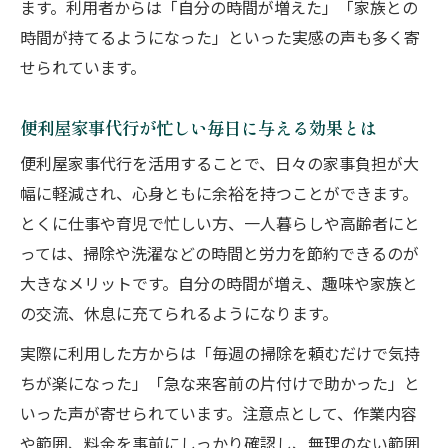
知る
ます。利用者からは「自分の時間が増えた」「家族との
時間が持てるようになった」といった実感の声も多く寄
便利屋家事代行が安心して任せられる理由
せられています。
と特徴
利用者目線で見た便利屋家事代行の安心感
便利屋家事代行が忙しい毎日に与える効果とは
の源
便利屋家事代行を活用することで、日々の家事負担が大
依頼前に知るべき便利屋の料金体系
幅に軽減され、心身ともに余裕を持つことができます。
便利屋家事代行の料金体系と費用構造を徹
とくに仕事や育児で忙しい方、一人暮らしや高齢者にと
底解説
っては、掃除や洗濯などの時間と労力を節約できるのが
便利屋家事代行の見積もり時に確認すべき
大きなメリットです。自分の時間が増え、趣味や家族と
点
の交流、休息に充てられるようになります。
便利屋家事代行の基本料金と追加費用の考
実際に利用した方からは「毎週の掃除を頼むだけで気持
え方
ちが楽になった」「急な来客前の片付けで助かった」と
便利屋家事代行の料金比較で損しない選び
いった声が寄せられています。注意点として、作業内容
方
や範囲、料金を事前にしっかり確認し、無理のない範囲