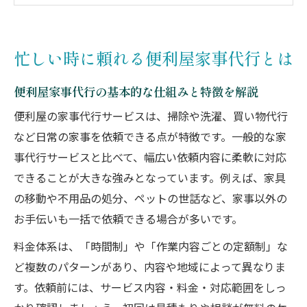
便利屋家事代行が忙しい毎日に与える効果
とは
忙しい時に頼れる便利屋家事代行とは
初めての便利屋家事代行利用のポイント紹
介
便利屋家事代行の基本的な仕組みと特徴を解説
家事代行で便利屋に相談する利点を解説
便利屋の家事代行サービスは、掃除や洗濯、買い物代行
便利屋家事代行だからこそ叶う柔軟な対応
など日常の家事を依頼できる点が特徴です。一般的な家
力
事代行サービスと比べて、幅広い依頼内容に柔軟に対応
相談ベースで依頼範囲が広がる便利屋の魅
できることが大きな強みとなっています。例えば、家具
力
の移動や不用品の処分、ペットの世話など、家事以外の
家事代行を便利屋に依頼するメリットと実
お手伝いも一括で依頼できる場合が多いです。
感
料金体系は、「時間制」や「作業内容ごとの定額制」な
便利屋家事代行ならではの個別対応の強み
ど複数のパターンがあり、内容や地域によって異なりま
気軽に相談しやすい便利屋家事代行サービ
す。依頼前には、サービス内容・料金・対応範囲をしっ
ス