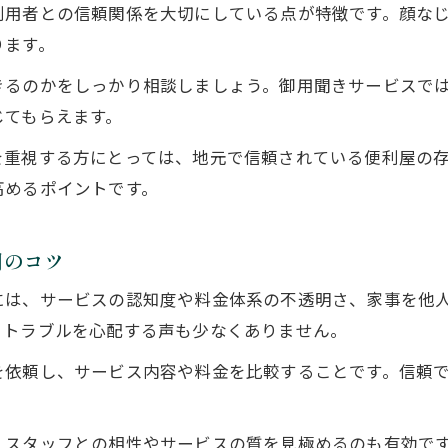
便利屋家事代行のスタッフが行う重労働の特徴
利用者との信頼関係を大切にしている点が特徴です。顔な
片付け作業を便利屋家事代行で楽にする方法
ります。
きるのかをしっかり相談しましょう。御用聞きサービスで
じてもらえます。
を重視する方にとっては、地元で信頼されている便利屋の
高めるポイントです。
用のコツ
には、サービスの認知度や料金体系の不透明さ、家事を他
、トラブルを心配する声も少なくありません。
を依頼し、サービス内容や料金を比較することです。信頼
、スタッフとの相性やサービスの質を見極めるのも有効で