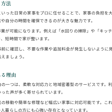
る方法
便利屋家事代行を定期利用する効果的な方法
といった日常の家事をプロに任せることで、家事の負担を
家事代行トラブルを回避する便利屋活用術
族や自分の時間を確保できるのが大きな魅力です。
御用聞き便利屋で快適な家事代行を体験しよう
作業が可能になります。例えば「水回りの掃除」や「キッ
時間もコストも節約したいなら便利屋
き、短時間で家が整います。
便利屋家事代行で時間とコストを両立する方法
事前に確認し、不要な作業や追加料金が発生しないように
便利屋家事代行の料金相場と選び方のポイント
伝えましょう。
コスパ重視で選ぶ便利屋家事代行の賢い活用術
便利屋家事代行の見積もりで注意すべき点
れる理由
便利屋家事代行の定期利用で得られる節約効果
由の一つは、柔軟な対応力と地域密着型のサービスです。
掃除や片付けを任せる安心の便利屋
いった声が多く寄せられています。
掃除や片付けに強い便利屋家事代行の特徴
具の移動や簡単な修理など幅広い家事に対応可能です。こ
便利屋家事代行で水回りも徹底的にきれいに
一人暮らしの方にも心強い存在となっています。
女性に人気の便利屋家事代行スタッフの魅力