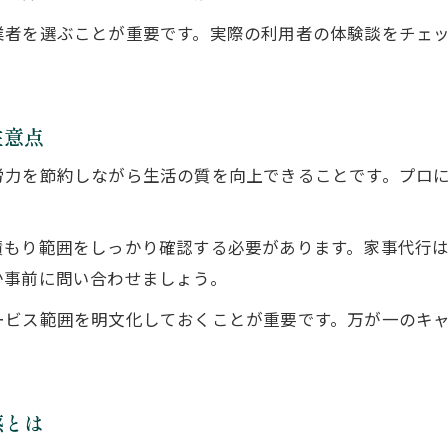
便利屋家事代行で安心して任せるための心得
業者を選ぶことが重要です。実際の利用者の体験談をチェ
口コミ高評価の便利屋家事代行サービスの安心感
便利屋サービスの選び方と注意点
注意点
便利屋家事代行を選ぶ際に見るべきポイント
評判や口コミから選ぶ便利屋家事代行のコツ
労力を節約しながら生活の質を向上できることです。プロ
便利屋家事代行の料金体系と見積もり確認方法
家事代行トラブルを避ける便利屋選びの基準
積もり範囲をしっかり確認する必要があります。家事代行は
女性スタッフ対応可能な便利屋家事代行の選び方
か事前に問い合わせましょう。
体力的な負担軽減に役立つ便利屋家事代行
ービス範囲を明文化しておくことが重要です。万が一のキ
便利屋家事代行で体力的負担を大幅に軽減
掃除や片付けの疲労を減らす便利屋家事代行活用
高齢者や忙しい方に便利屋家事代行が最適な理由
感とは