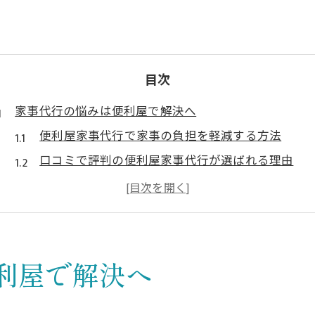
目次
家事代行の悩みは便利屋で解決へ
便利屋家事代行で家事の負担を軽減する方法
口コミで評判の便利屋家事代行が選ばれる理由
便利屋家事代行のメリットと依頼時の注意点
御用聞き便利屋で家事代行を頼む安心感とは
便利屋家事代行が普及しない背景と利用のコツ
手間を省く便利屋家事代行の活用術
利屋で解決へ
便利屋家事代行で手間を省くためのポイント
時短を叶える便利屋家事代行の具体的な使い方