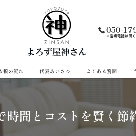
050-17
※営業電話は固く
依頼の流れ
代表あいさつ
よくある質問
遺
草
で時間とコストを賢く節
不
引