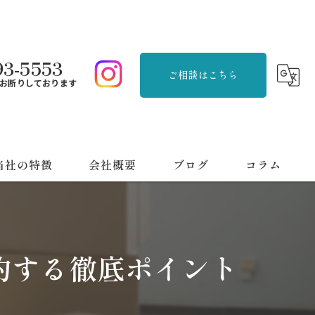
93-5553
ご相談はこちら
お断りしております
当社の特徴
会社概要
ブログ
コラム
品整理
刈り
約する徹底ポイント
用品回収
っ越し