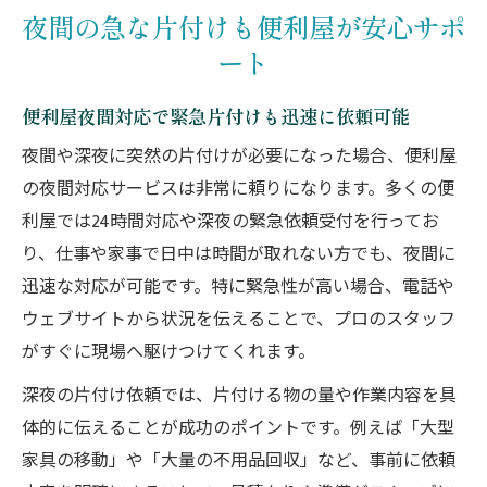
夜間の急な片付けも便利屋が安心サポ
便利屋夜間サービスで安心の家事代行体験
ート
深夜の困りごとは便利屋の柔軟な対応力で
解決
便利屋夜間対応で緊急片付けも迅速に依頼可能
深夜対応の便利屋で暮らしの困りごと解決
夜間や深夜に突然の片付けが必要になった場合、便利屋
深夜の便利屋依頼で日常の悩みをスピード
の夜間対応サービスは非常に頼りになります。多くの便
解決
利屋では24時間対応や深夜の緊急依頼受付を行ってお
便利屋夜間対応サービスが選ばれるポイン
り、仕事や家事で日中は時間が取れない方でも、夜間に
ト
迅速な対応が可能です。特に緊急性が高い場合、電話や
夜間作業も安心できる便利屋のサポート体
ウェブサイトから状況を伝えることで、プロのスタッフ
制
がすぐに現場へ駆けつけてくれます。
深夜でも対応可能な便利屋の依頼方法を解
深夜の片付け依頼では、片付ける物の量や作業内容を具
説
体的に伝えることが成功のポイントです。例えば「大型
便利屋夜間サービスで暮らしの不安を一掃
家具の移動」や「大量の不用品回収」など、事前に依頼
しよう