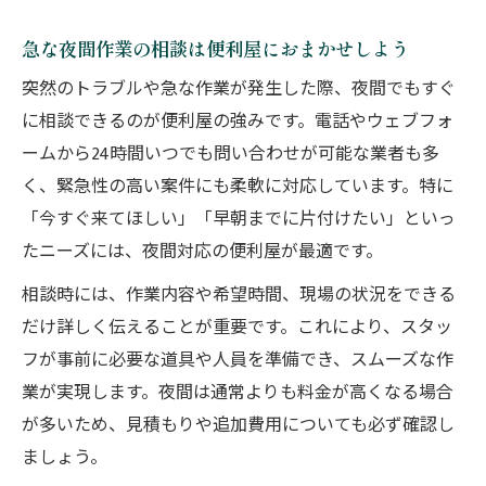
便利屋夜間依頼で追加料金を避けるための
急な夜間作業の相談は便利屋におまかせしよう
工夫
信頼できる便利屋夜間対応業者の選び方とは
突然のトラブルや急な作業が発生した際、夜間でもすぐ
に相談できるのが便利屋の強みです。電話やウェブフォ
便利屋夜間対応業者を選ぶ際の信頼基準と
ームから24時間いつでも問い合わせが可能な業者も多
は
く、緊急性の高い案件にも柔軟に対応しています。特に
便利屋の評判や口コミで夜間対応力を見極
「今すぐ来てほしい」「早朝までに片付けたい」といっ
める
たニーズには、夜間対応の便利屋が最適です。
夜間対応便利屋の実績や対応範囲を比較し
よう
相談時には、作業内容や希望時間、現場の状況をできる
だけ詳しく伝えることが重要です。これにより、スタッ
安心して任せられる便利屋選びのコツを解
フが事前に必要な道具や人員を準備でき、スムーズな作
説
業が実現します。夜間は通常よりも料金が高くなる場合
便利屋夜間サービスの信頼度をチェックす
が多いため、見積もりや追加費用についても必ず確認し
る方法
ましょう。