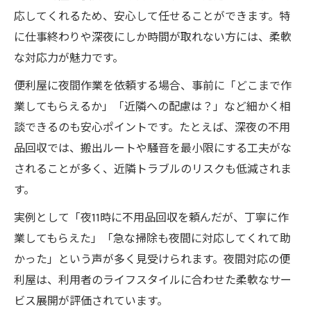
方
応してくれるため、安心して任せることができます。特
深夜料金の発生タイミングと便利屋の仕組
に仕事終わりや深夜にしか時間が取れない方には、柔軟
み
な対応力が魅力です。
便利屋利用時の夜間割増費用を事前に確認
便利屋に夜間作業を依頼する場合、事前に「どこまで作
夜間依頼時に注意したい便利屋料金のポイ
業してもらえるか」「近隣への配慮は？」など細かく相
ント
談できるのも安心ポイントです。たとえば、深夜の不用
夜遅くに便利屋を依頼する際の注意ポイント
品回収では、搬出ルートや騒音を最小限にする工夫がな
便利屋夜間依頼時に確認すべき注意点まと
されることが多く、近隣トラブルのリスクも低減されま
め
す。
深夜の便利屋利用でトラブルを防ぐポイン
実例として「夜11時に不用品回収を頼んだが、丁寧に作
ト
業してもらえた」「急な掃除も夜間に対応してくれて助
便利屋夜間対応の範囲やできないことを事
かった」という声が多く見受けられます。夜間対応の便
前に確認
利屋は、利用者のライフスタイルに合わせた柔軟なサー
不明点は便利屋へ事前に問い合わせて解決
ビス展開が評価されています。