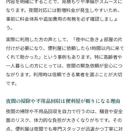
内容を明確にすることで、見積もりや準備がスムーズに
遅い時間の依頼なら便利屋夜間サービスが頼れ
なります。夜間対応には割増料金が発生しやすいため、
る
事前に料金体系や追加費用の有無を必ず確認しましょ
う。
夜間便利屋の利用で遅い時間の作業も安心
便利屋夜間依頼のメリットと注意点を紹介
実際に利用した方の声として、「夜中に急きょ部屋の片
深夜でも便利屋が即対応できる理由とは
付けが必要になり、便利屋に依頼したら1時間以内に来て
くれて助かった」という事例もあります。特に高齢者や
夜遅くの仕事や家事も便利屋サービスで解
一人暮らしの方にとっては、夜間の緊急依頼が安心につ
決
ながります。利用時は信頼できる業者を選ぶことが大切
便利屋夜間サービスは急な用事にも強い味
です。
方
便利屋の夜間料金体系と割増の仕組みを理解し
夜間の掃除や不用品回収は便利屋が頼りになる理由
よう
夜間の掃除や不用品回収を自力で行うのは、騒音や安全
便利屋夜間料金の目安と割増の理由を知る
面のリスク、体力的な負担が大きくなりがちです。その
夜間対応便利屋の料金比較で損しない選び
点、便利屋は夜間でも専門スタッフが迅速かつ丁寧に対