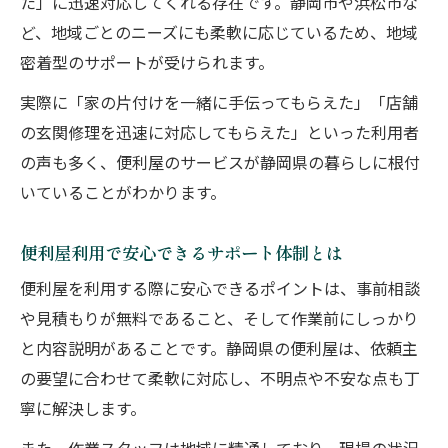
た」に迅速対応してくれる存在です。静岡市や浜松市な
小さな修理に強い便利屋の特徴を見極めよ
ど、地域ごとのニーズにも柔軟に応じているため、地域
う
密着型のサポートが受けられます。
便利屋の料金体系を事前に確認する大切さ
実際に「家の片付けを一緒に手伝ってもらえた」「店舗
自分のニーズに合う便利屋の選択ポイント
の玄関修理を迅速に対応してもらえた」といった利用者
便利屋の対応範囲で失敗しない依頼方法
の声も多く、便利屋のサービスが静岡県の暮らしに根付
いていることがわかります。
便利屋への修理依頼がうまくいくコツ
便利屋に依頼する際の伝え方と準備のポイ
便利屋利用で安心できるサポート体制とは
ント
便利屋を利用する際に安心できるポイントは、事前相談
修理内容を便利屋に明確に伝えるコツを解
や見積もりが無料であること、そして作業前にしっかり
説
と内容説明があることです。静岡県の便利屋は、依頼主
便利屋への相談でトラブルを防ぐ方法
の要望に合わせて柔軟に対応し、不明点や不安な点も丁
便利屋活用時の見積もり・相談の進め方
寧に解決します。
便利屋に希望通りの修理をしてもらう工夫