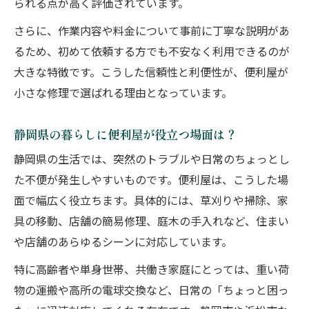
られる点が高く評価されています。
る
さらに、作業内容や料金について事前に丁寧な説明があ
自分で直せない小さな悩みも便利屋にお任
るため、初めて依頼する方でも不安なく利用できるのが
せ
大きな特徴です。こうした信頼性と利便性が、便利屋が
信頼できる便利屋探しの秘訣を知ろう
小さな修理で選ばれる理由となっています。
便利屋選びで確認すべき信頼性の指標とは
口コミや事例で便利屋の実力をチェックす
静岡県の暮らしに便利屋が役立つ場面は？
る
静岡県の生活では、突然のトラブルや日常のちょっとし
便利屋の無料見積もりサービス活用術
た不便が発生しやすいものです。便利屋は、こうした場
女性スタッフ対応など安心できる便利屋の
面で幅広く役立ちます。具体的には、草刈りや掃除、家
選び方
具の移動、店舗の簡易修理、庭木の手入れなど、住まい
長く付き合える便利屋を見つけるコツを紹
や店舗のあらゆるシーンに対応しています。
介
特に高齢者や単身世帯、共働き家庭にとっては、重い荷
自分に合った便利屋サービスの選び方
物の運搬や高所の電球交換など、日常の「ちょっと困っ
便利屋のサービス内容を比較して選ぶ方法