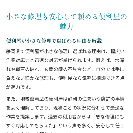
細かな修理も便利屋なら迅速対応で安心
静岡県で便利屋を選ぶポイントを解説
小さな修理も安心して頼める便利屋の
便利屋選びで注目したいサービス内容とは
魅力
静岡県で信頼できる便利屋の見極め方
便利屋が小さな修理で選ばれる理由を解説
便利屋の比較で押さえるべき重要ポイント
安心して任せられる便利屋の特徴を知ろう
静岡県で便利屋が小さな修理に選ばれる理由は、幅広い
作業対応力と迅速な対応が挙げられます。例えば、水漏
便利屋の対応エリアや実績を確認しよう
れや網戸の破れ、玄関の鍵の不具合など、自分では手に
暮らしの小さな悩みを便利屋で解決する方法
負えない細かな修理も、便利屋なら気軽に相談できる点
便利屋で水漏れや電球交換を手軽に依頼す
が魅力です。
る
また、地域密着型の便利屋は静岡の住まいや店舗の事情
網戸の破れなど細かな修理も便利屋が解決
をよく理解しており、現場ごとの状況に合わせて最適な
忙しい方に便利屋の即日対応が選ばれる理
作業を提案します。過去の利用者からは「急な修理にも
由
すぐ対応してもらえた」という声も多く、安心して任せ
便利屋なら複数の修理をまとめて依頼でき