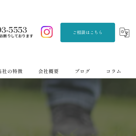
93-5553
ご相談はこちら
お断りしております
当社の特徴
会社概要
ブログ
コラム
品整理
刈り
用品回収
っ越し