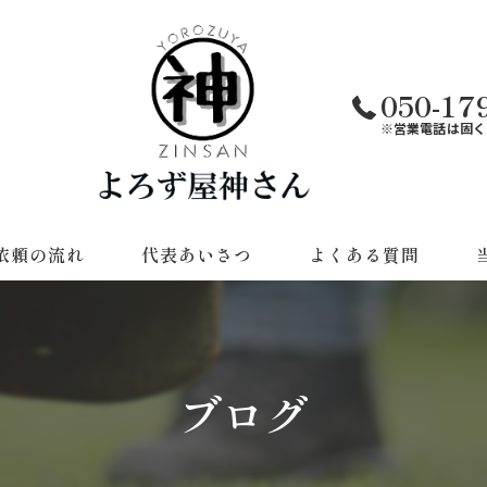
050-17
※営業電話は固く
依頼の流れ
代表あいさつ
よくある質問
遺
草
ブログ
不
引